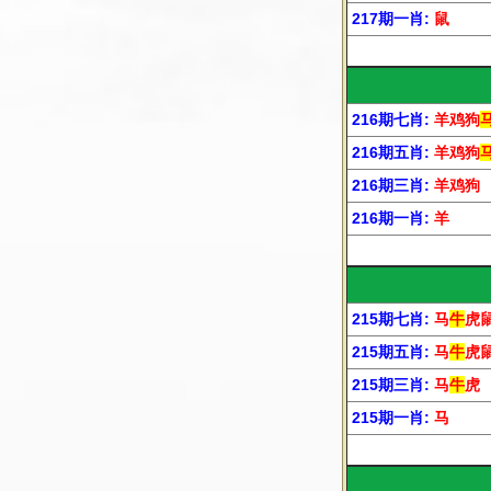
217期一肖:
鼠
216期七肖:
羊鸡狗
216期五肖:
羊鸡狗
216期三肖:
羊鸡狗
216期一肖:
羊
215期七肖:
马
牛
虎
215期五肖:
马
牛
虎
215期三肖:
马
牛
虎
215期一肖:
马