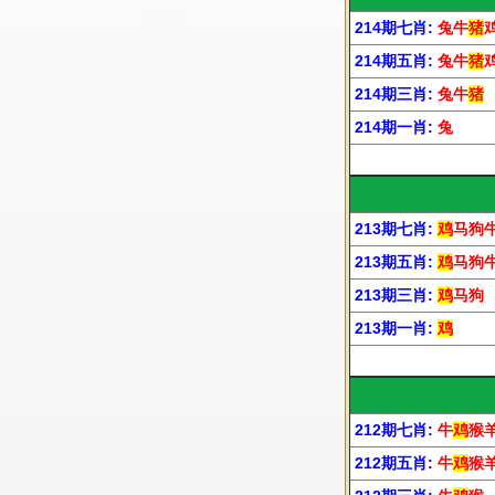
214期七肖:
兔牛
猪
214期五肖:
兔牛
猪
214期三肖:
兔牛
猪
214期一肖:
兔
213期七肖:
鸡
马狗
213期五肖:
鸡
马狗
213期三肖:
鸡
马狗
213期一肖:
鸡
212期七肖:
牛
鸡
猴
212期五肖:
牛
鸡
猴