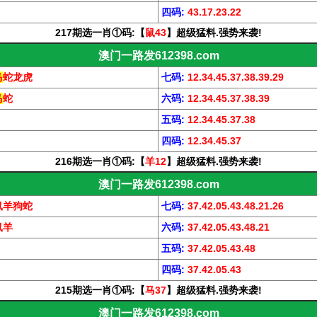
四码:
43.17.23.22
217期选一肖①码:【
鼠43
】超级猛料.强势来袭!
澳门一路发612398.com
马
蛇龙虎
七码:
12.34.45.37.38.39.29
马
蛇
六码:
12.34.45.37.38.39
五码:
12.34.45.37.38
四码:
12.34.45.37
216期选一肖①码:【
羊12
】超级猛料.强势来袭!
澳门一路发612398.com
鼠羊狗蛇
七码:
37.42.05.43.48.21.26
鼠羊
六码:
37.42.05.43.48.21
五码:
37.42.05.43.48
四码:
37.42.05.43
215期选一肖①码:【
马37
】超级猛料.强势来袭!
澳门一路发612398.com