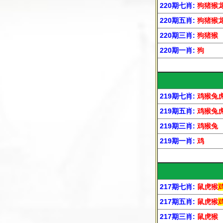
220期七肖:
狗猪猴
220期五肖:
狗猪猴
220期三肖:
狗猪猴
220期一肖:
狗
219期七肖:
鸡猴兔
219期五肖:
鸡猴兔
219期三肖:
鸡猴兔
219期一肖:
鸡
217期七肖:
鼠虎猴
217期五肖:
鼠虎猴
217期三肖:
鼠虎猴