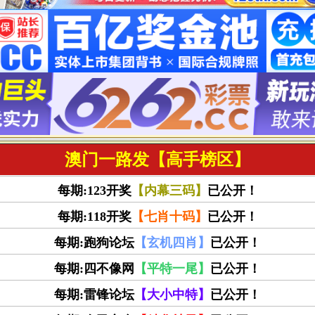
澳门一路发【高手榜区】
每期:123开奖
【内幕三码】
已公开！
每期:118开奖
【七肖十码】
已公开！
每期:跑狗论坛
【玄机四肖】
已公开！
每期:四不像网
【平特一尾】
已公开！
每期:雷锋论坛
【大小中特】
已公开！