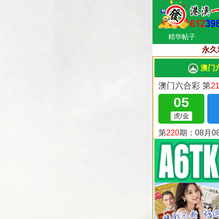
精华帖子
永久
澳门