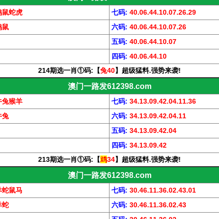
鸡鼠蛇虎
七码:
40.06.44.10.07.26.29
鸡鼠
六码:
40.06.44.10.07.26
五码:
40.06.44.10.07
四码:
40.06.44.10
214期选一肖①码:【
兔40
】超级猛料.强势来袭!
澳门一路发612398.com
牛兔猴羊
七码:
34.13.09.42.04.11.36
牛兔
六码:
34.13.09.42.04.11
五码:
34.13.09.42.04
四码:
34.13.09.42
213期选一肖①码:【
鸡
34
】超级猛料.强势来袭!
澳门一路发612398.com
羊蛇鼠马
七码:
30.46.11.36.02.43.01
羊蛇
六码:
30.46.11.36.02.43