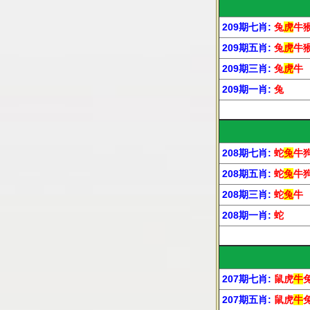
209期七肖:
兔
虎
牛
209期五肖:
兔
虎
牛
209期三肖:
兔
虎
牛
209期一肖:
兔
208期七肖:
蛇
兔
牛
208期五肖:
蛇
兔
牛
208期三肖:
蛇
兔
牛
208期一肖:
蛇
207期七肖:
鼠虎
牛
207期五肖:
鼠虎
牛