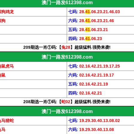
澳门一路发612398.com
猴狗鸡龙
七码:
28.
41
.06.23.21.46.03
猴狗
六码:
28.
41
.06.23.21.46
五码:
28.
41
.06.23.21
四码:
28.
41
.06.23
209期选一肖①码:【
兔28
】超级猛料.强势来袭!
澳门一路发612398.com
狗鼠虎马
七码:
02.16.42.21.19.17.25
狗鼠
六码:
02.16.42.21.19.17
五码:
02.16.42.21.19
四码:
02.16.42.21
208期选一肖①码:【
蛇02
】超级猛料.强势来袭!
澳门一路发612398.com
兔马猪蛇
七码:
19.29.30.40.13.08.02
兔马
六码:
19.29.30.40.13.08