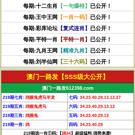
每期:十二生肖
【一句爆特】
已公开！
每期:王中王网
【一肖一码】
已公开！
每期:彩库论坛
【复式连肖】
已公开！
每期:平特一肖
【平特一肖】
已公开！
每期:九肖王网
【精准九肖】
已公开！
每期:刘半仙网
【三十六码】
已公开！
澳门一路发【SSS级大公开】
澳门一路发612398.com
219期七肖:
鸡猴兔虎马羊龙
七码:
34.23.40.29.13.12.27
219期五肖:
鸡猴兔虎马
六码:
34.23.40.29.13.12
219期三肖:
鸡猴兔
五码:
34.23.40.29.13
219期一肖:
鸡
四码:
34.23.40.29
219期选一肖①码:【
鸡34
】超级猛料.强势来袭!