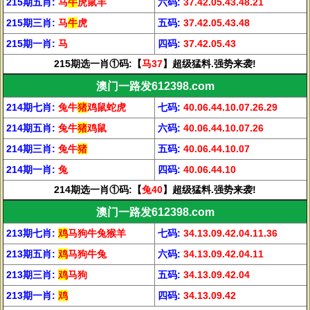
215期五肖:
马
牛
虎鼠羊
六码:
37.42.05.43.48.21
215期三肖:
马
牛
虎
五码:
37.42.05.43.48
215期一肖:
马
四码:
37.42.05.43
215期选一肖①码:【
马37
】超级猛料.强势来袭!
澳门一路发612398.com
214期七肖:
兔牛
猪
鸡鼠蛇虎
七码:
40.06.44.10.07.26.29
214期五肖:
兔牛
猪
鸡鼠
六码:
40.06.44.10.07.26
214期三肖:
兔牛
猪
五码:
40.06.44.10.07
214期一肖:
兔
四码:
40.06.44.10
214期选一肖①码:【
兔40
】超级猛料.强势来袭!
澳门一路发612398.com
213期七肖:
鸡
马狗牛兔猴羊
七码:
34.13.09.42.04.11.36
213期五肖:
鸡
马狗牛兔
六码:
34.13.09.42.04.11
213期三肖:
鸡
马狗
五码:
34.13.09.42.04
213期一肖:
鸡
四码:
34.13.09.42