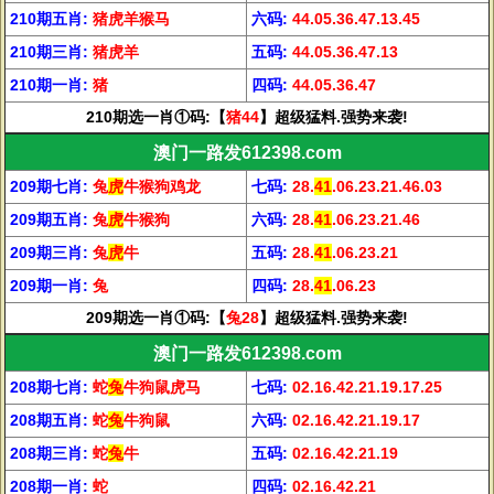
210期五肖:
猪虎羊猴马
六码:
44.05.36.47.13.45
210期三肖:
猪虎羊
五码:
44.05.36.47.13
210期一肖:
猪
四码:
44.05.36.47
210期选一肖①码:【
猪44
】超级猛料.强势来袭!
澳门一路发612398.com
209期七肖:
兔
虎
牛猴狗鸡龙
七码:
28.
41
.06.23.21.46.03
209期五肖:
兔
虎
牛猴狗
六码:
28.
41
.06.23.21.46
209期三肖:
兔
虎
牛
五码:
28.
41
.06.23.21
209期一肖:
兔
四码:
28.
41
.06.23
209期选一肖①码:【
兔28
】超级猛料.强势来袭!
澳门一路发612398.com
208期七肖:
蛇
兔
牛狗鼠虎马
七码:
02.16.42.21.19.17.25
208期五肖:
蛇
兔
牛狗鼠
六码:
02.16.42.21.19.17
208期三肖:
蛇
兔
牛
五码:
02.16.42.21.19
208期一肖:
蛇
四码:
02.16.42.21