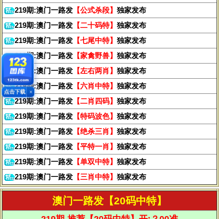
219期:澳门一路发
【公式杀段】
独家发布
219期:澳门一路发
【二十码特】
独家发布
219期:澳门一路发
【七尾中特】
独家发布
219期:澳门一路发
【家禽野兽】
独家发布
219期:澳门一路发
【左右两肖】
独家发布
219期:澳门一路发
【六肖中特】
独家发布
点击下载
×
219期:澳门一路发
【二肖四码】
独家发布
219期:澳门一路发
【特码波色】
独家发布
219期:澳门一路发
【绝杀三肖】
独家发布
219期:澳门一路发
【平特一肖】
独家发布
219期:澳门一路发
【单双中特】
独家发布
219期:澳门一路发
【三肖中特】
独家发布
澳门一路发【20码中特】
219期-推荐【20码中特】开:？00准