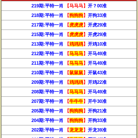
219期:平特一肖
【马马马】
开？00准
218期:平特一肖
【
狗
狗
狗
】
开狗33准
217期:平特一肖
【
虎
虎
虎
】
开虎29准
215期:平特一肖
【
虎
虎
虎
】
开虎29准
213期:平特一肖
【
鸡
鸡
鸡
】
开鸡10准
212期:平特一肖
【
马
马
马
】
开马49准
211期:平特一肖
【
马
马
马
】
开马49准
210期:平特一肖
【
鼠
鼠
鼠
】
开鼠43准
209期:平特一肖
【
鸡
鸡
鸡
】
开鸡22准
208期:平特一肖
【
马
马
马
】
开马49准
207期:平特一肖
【
牛
牛
牛
】
开牛30准
205期:平特一肖
【
狗
狗
狗
】
开狗21准
204期:平特一肖
【
狗
狗
狗
】
开狗33准
202期:平特一肖
【
龙
龙
龙
】
开龙39准