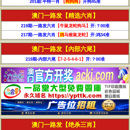
201期:平特一肖
【
狗
狗
狗
】
开狗45准
澳门一路发【精选六肖】
219期-
一路发
六肖
【牛鼠龙蛇狗马】
开:？00准
217期-
一路发
六肖
【
鸡
马猴鼠龙蛇】
开:鸡34准
澳门一路发【內部六尾】
219期-内部六尾
【7-2-5-4-6-1】
开:？00准
澳门一路发【绝杀三肖】