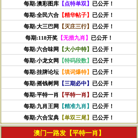
每期:澳彩图库
【点特单双】
已公开！
每期:全民六合
【精华帖子】
已公开！
每期:大三巴网
【灭庄三行】
已公开！
每期:118开奖
【无措九肖】
已公开！
每期:六合味网
【大小中特】
已公开！
每期:小龙女网
【特码段数】
已公开！
每期:挂牌论坛
【填词爆特】
已公开！
每期:摇钱树网
【三期必中】
已公开！
每期:平特一肖
【平特一肖】
已公开！
每期:九肖王网
【精准九肖】
已公开！
每期:六合宝典
【单双三尾】
已公开！
澳门一路发【平特一肖】